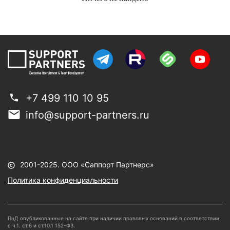
 спикеры
Кейсы и статьи
Видеоуроки
Парт
+7 499 110 10 95
info@support-partners.ru
2001-2025. ООО «Саппорт Партнерс»
Политика конфиденциальности
ПнД опубликованные на сайте при наличии правовых оснований в соответствии
с ч.1. ст.6 и ст.10.1 152-ФЗ.