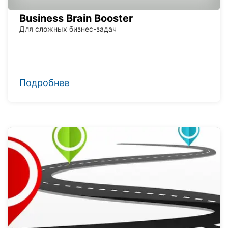
Business Brain Booster
Для сложных бизнес-задач
Подробнее
ы и спикеры
Кейсы и статьи
Видеоуроки
Парт