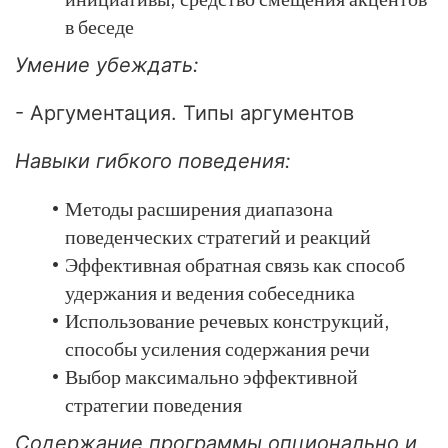
в беседе
Умение убеждать:
- Аргументация. Типы аргументов
Навыки гибкого поведения:
Методы расширения диапазона
поведенческих стратегий и реакций
Эффективная обратная связь как способ
ы и спикеры
Кейсы и статьи
Видеоуроки
Парт
удержания и ведения собеседника
Использование речевых конструкций,
способы усиления содержания речи
Выбор максимально эффективной
стратегии поведения
Содержание программы опционально и