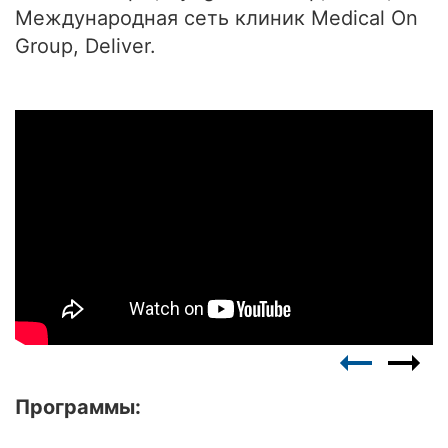
Международная сеть клиник Medical On
Group, Deliver.
 и спикеры
Кейсы и статьи
Видеоуроки
Парт
Программы: